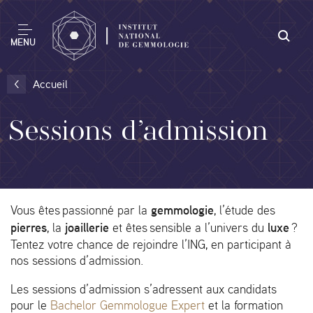
MENU
Accueil
Sessions d’admission
gemmologie
Vous êtes passionné par la
, l’étude des
pierres
joaillerie
luxe
, la
et êtes sensible a l’univers du
?
Tentez votre chance de rejoindre l’ING, en participant à
nos sessions d’admission.
Les sessions d’admission s’adressent aux candidats
pour le
Bachelor Gemmologue Expert
et la formation