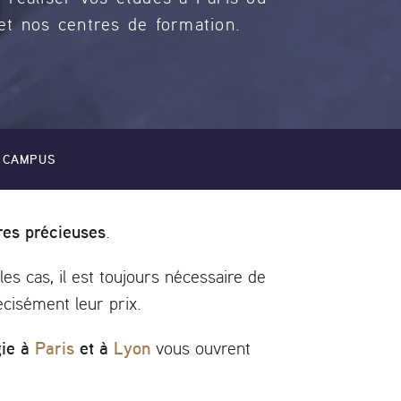
et nos centres de formation.
 CAMPUS
res précieuses
.
les cas, il est toujours nécessaire de
écisément leur prix.
gie à
Paris
et à
Lyon
vous ouvrent