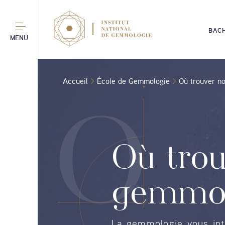
BAC
MENU
Accueil
École de Gemmologie
Où trouver no
Où trou
gemmol
La gemmologie vous inté